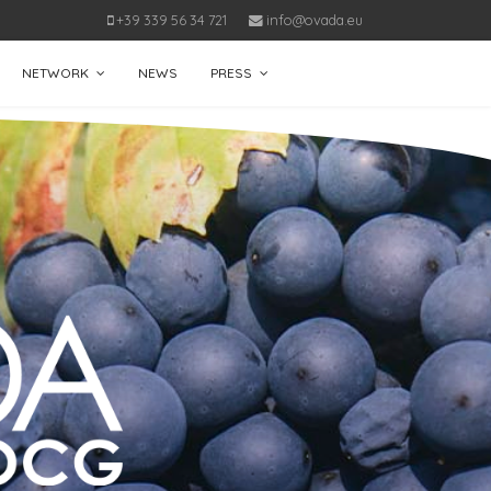
+39 339 56 34 721
info@ovada.eu
NETWORK
NEWS
PRESS