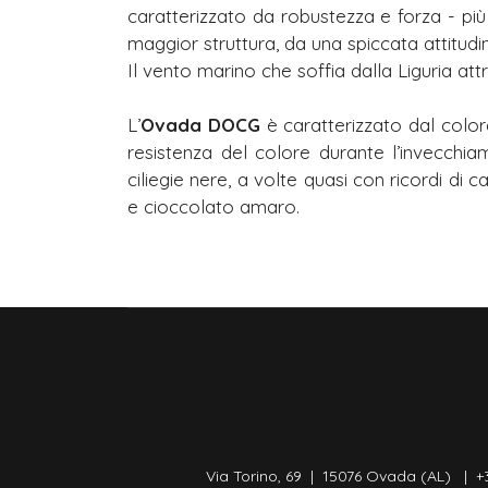
caratterizzato da robustezza e forza - più 
maggior struttura, da una spiccata attitudi
Il vento marino che soffia dalla Liguria attra
L’
Ovada DOCG
è caratterizzato dal color
resistenza del colore durante l’invecchia
ciliegie nere, a volte quasi con ricordi d
e cioccolato amaro.
Via Torino, 69 | 15076 Ovada (AL) | +