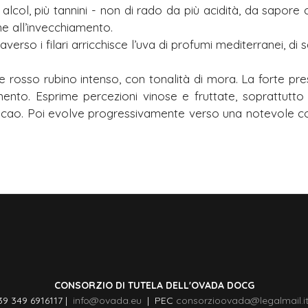
alcol, più tannini - non di rado da più acidità, da sapore
ne all’invecchiamento.
verso i filari arricchisce l’uva di profumi mediterranei, di s
e rosso rubino intenso, con tonalità di mora. La forte pr
mento. Esprime percezioni vinose e fruttate, soprattutto 
i cacao. Poi evolve progressivamente verso una notevole c
CONSORZIO DI TUTELA DELL'OVADA DOCG
39 349 6916117 |
info@ovada.eu
| PEC
consorzioovada@legalmail.i