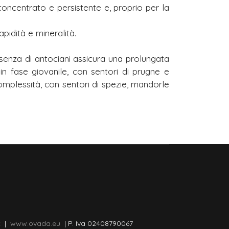
 concentrato e persistente e, proprio per la
apidità e mineralità.
esenza di antociani assicura una prolungata
in fase giovanile, con sentori di prugne e
omplessità, con sentori di spezie, mandorle
t
|
www.ovada.eu
| P. Iva 02408790067